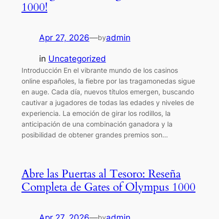
1000!
Apr 27, 2026
—
admin
by
in
Uncategorized
Introducción En el vibrante mundo de los casinos
online españoles, la fiebre por las tragamonedas sigue
en auge. Cada día, nuevos títulos emergen, buscando
cautivar a jugadores de todas las edades y niveles de
experiencia. La emoción de girar los rodillos, la
anticipación de una combinación ganadora y la
posibilidad de obtener grandes premios son…
Abre las Puertas al Tesoro: Reseña
Completa de Gates of Olympus 1000
Apr 27, 2026
—
admin
by