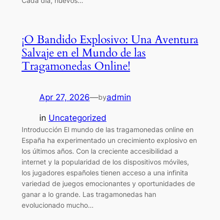
Cada día, nuevos…
¡O Bandido Explosivo: Una Aventura
Salvaje en el Mundo de las
Tragamonedas Online!
Apr 27, 2026
—
admin
by
in
Uncategorized
Introducción El mundo de las tragamonedas online en
España ha experimentado un crecimiento explosivo en
los últimos años. Con la creciente accesibilidad a
internet y la popularidad de los dispositivos móviles,
los jugadores españoles tienen acceso a una infinita
variedad de juegos emocionantes y oportunidades de
ganar a lo grande. Las tragamonedas han
evolucionado mucho…