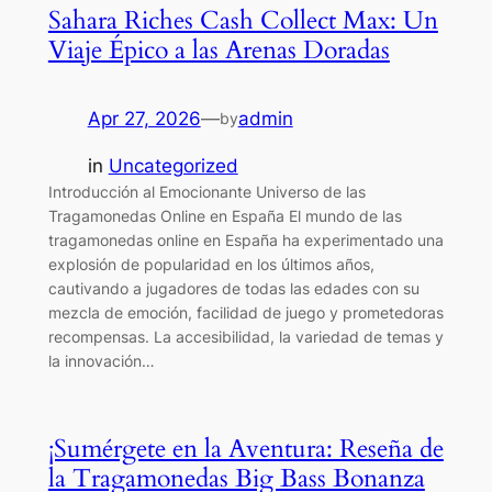
Sahara Riches Cash Collect Max: Un
Viaje Épico a las Arenas Doradas
Apr 27, 2026
—
admin
by
in
Uncategorized
Introducción al Emocionante Universo de las
Tragamonedas Online en España El mundo de las
tragamonedas online en España ha experimentado una
explosión de popularidad en los últimos años,
cautivando a jugadores de todas las edades con su
mezcla de emoción, facilidad de juego y prometedoras
recompensas. La accesibilidad, la variedad de temas y
la innovación…
¡Sumérgete en la Aventura: Reseña de
la Tragamonedas Big Bass Bonanza