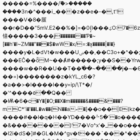
�����=%����/ޫ�>�����
����3n�^���i_���z��e�-�,t'!
����V�8�㞖
��r�D��"5mV.E2��%�]=�0{͎I���ؼO:7�6z
䦅�����3���j��������Ƥ�~
[��h'�l~ZM��"���$�wW�x/=:�x͔�����|�I�}
����y�L�dVt�w���Uݾ��,��C3o+�^��;�Ϝt��>�����'����}
���EĈ��ȫM~��Ⱥ#�����;y��S��Yrw
����w��R��U��T��߱��~����j�~�
��=)��������z�kYL_c6�?
�a��>�I����I��y=ip/\T*�/
�'^����٥��Q��
�Ѭ�6�c�Y�[�O;��X�m������&����&���?
mC*'i�'��L�w��{N��aކ�]��o��|E(kz��I8+�'��IF�#��|2��/
����#��I�q�H��YD����⠓ߵ�5�o����G�q�W]����+�Ż������ ?
�&�������)'7�Ѵo^x'�_��o���
�I2i�dS�]#�GL�M�^gv�t���`���^��