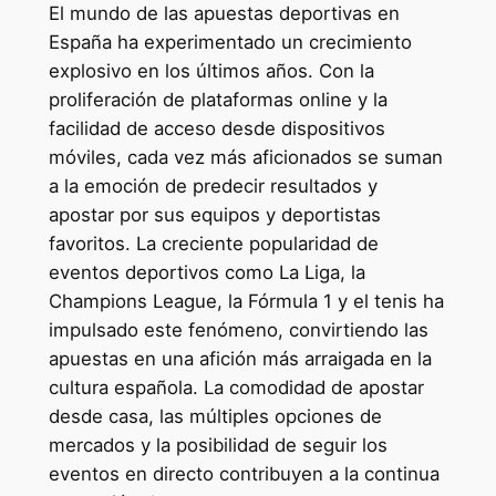
El mundo de las apuestas deportivas en
España ha experimentado un crecimiento
explosivo en los últimos años. Con la
proliferación de plataformas online y la
facilidad de acceso desde dispositivos
móviles, cada vez más aficionados se suman
a la emoción de predecir resultados y
apostar por sus equipos y deportistas
favoritos. La creciente popularidad de
eventos deportivos como La Liga, la
Champions League, la Fórmula 1 y el tenis ha
impulsado este fenómeno, convirtiendo las
apuestas en una afición más arraigada en la
cultura española. La comodidad de apostar
desde casa, las múltiples opciones de
mercados y la posibilidad de seguir los
eventos en directo contribuyen a la continua