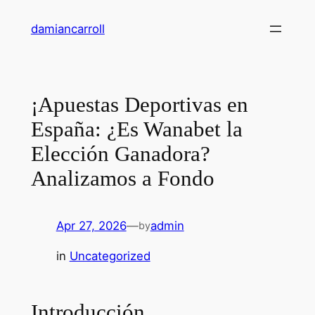
damiancarroll
¡Apuestas Deportivas en
España: ¿Es Wanabet la
Elección Ganadora?
Analizamos a Fondo
Apr 27, 2026
—
admin
by
in
Uncategorized
Introducción