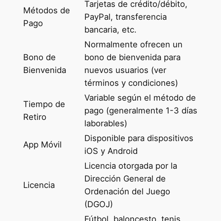
Tarjetas de crédito/débito,
Métodos de
PayPal, transferencia
Pago
bancaria, etc.
Normalmente ofrecen un
Bono de
bono de bienvenida para
Bienvenida
nuevos usuarios (ver
términos y condiciones)
Variable según el método de
Tiempo de
pago (generalmente 1-3 días
Retiro
laborables)
Disponible para dispositivos
App Móvil
iOS y Android
Licencia otorgada por la
Dirección General de
Licencia
Ordenación del Juego
(DGOJ)
Fútbol, baloncesto, tenis,