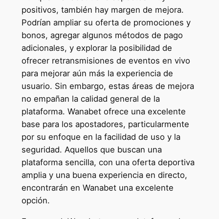
positivos, también hay margen de mejora.
Podrían ampliar su oferta de promociones y
bonos, agregar algunos métodos de pago
adicionales, y explorar la posibilidad de
ofrecer retransmisiones de eventos en vivo
para mejorar aún más la experiencia de
usuario. Sin embargo, estas áreas de mejora
no empañan la calidad general de la
plataforma. Wanabet ofrece una excelente
base para los apostadores, particularmente
por su enfoque en la facilidad de uso y la
seguridad. Aquellos que buscan una
plataforma sencilla, con una oferta deportiva
amplia y una buena experiencia en directo,
encontrarán en Wanabet una excelente
opción.