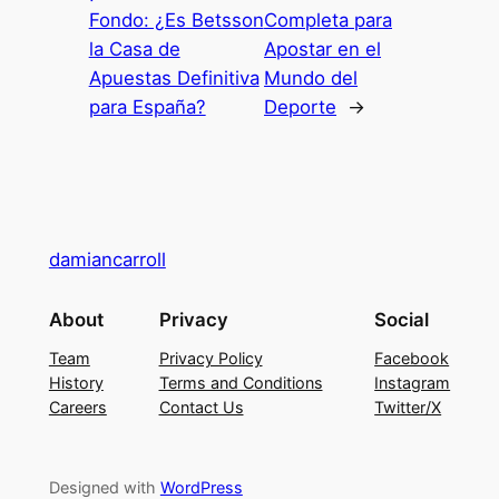
Fondo: ¿Es Betsson
Completa para
la Casa de
Apostar en el
Apuestas Definitiva
Mundo del
para España?
Deporte
→
damiancarroll
About
Privacy
Social
Team
Privacy Policy
Facebook
History
Terms and Conditions
Instagram
Careers
Contact Us
Twitter/X
Designed with
WordPress