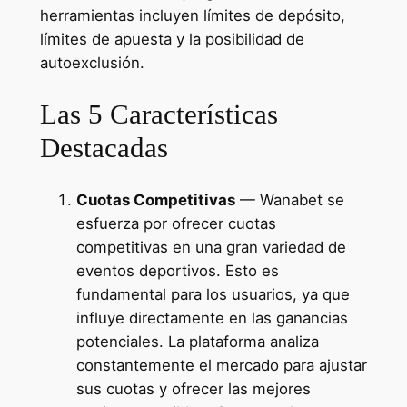
herramientas incluyen límites de depósito,
límites de apuesta y la posibilidad de
autoexclusión.
Las 5 Características
Destacadas
Cuotas Competitivas
— Wanabet se
esfuerza por ofrecer cuotas
competitivas en una gran variedad de
eventos deportivos. Esto es
fundamental para los usuarios, ya que
influye directamente en las ganancias
potenciales. La plataforma analiza
constantemente el mercado para ajustar
sus cuotas y ofrecer las mejores