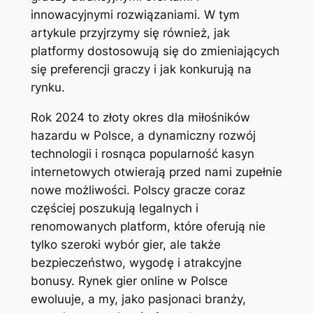
innowacyjnymi rozwiązaniami. W tym
artykule przyjrzymy się również, jak
platformy dostosowują się do zmieniających
się preferencji graczy i jak konkurują na
rynku.
Rok 2024 to złoty okres dla miłośników
hazardu w Polsce, a dynamiczny rozwój
technologii i rosnąca popularność kasyn
internetowych otwierają przed nami zupełnie
nowe możliwości. Polscy gracze coraz
częściej poszukują legalnych i
renomowanych platform, które oferują nie
tylko szeroki wybór gier, ale także
bezpieczeństwo, wygodę i atrakcyjne
bonusy. Rynek gier online w Polsce
ewoluuje, a my, jako pasjonaci branży,