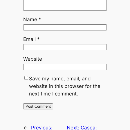
Name
*
Email
*
Website
Save my name, email, and
website in this browser for the
next time I comment.
←
Previous:
Next:
Casea: