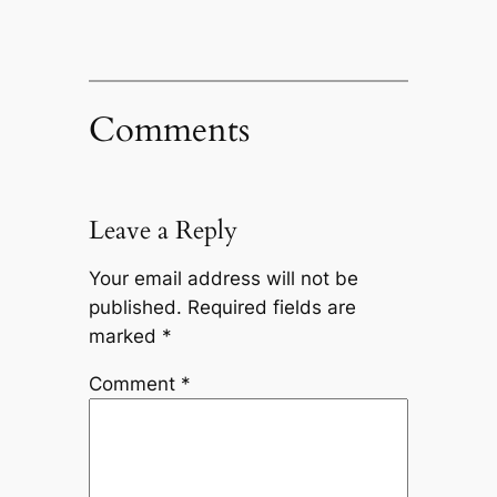
Comments
Leave a Reply
Your email address will not be
published.
Required fields are
marked
*
Comment
*