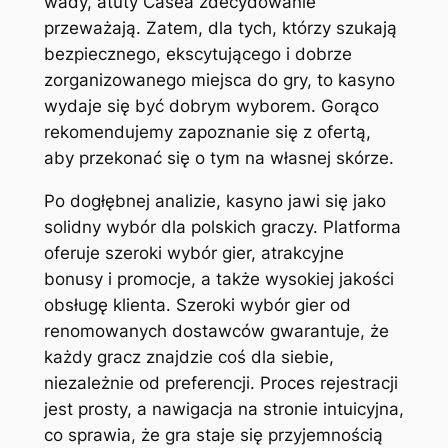
wady, atuty Casea zdecydowanie
przeważają. Zatem, dla tych, którzy szukają
bezpiecznego, ekscytującego i dobrze
zorganizowanego miejsca do gry, to kasyno
wydaje się być dobrym wyborem. Gorąco
rekomendujemy zapoznanie się z ofertą,
aby przekonać się o tym na własnej skórze.
Po dogłębnej analizie, kasyno jawi się jako
solidny wybór dla polskich graczy. Platforma
oferuje szeroki wybór gier, atrakcyjne
bonusy i promocje, a także wysokiej jakości
obsługę klienta. Szeroki wybór gier od
renomowanych dostawców gwarantuje, że
każdy gracz znajdzie coś dla siebie,
niezależnie od preferencji. Proces rejestracji
jest prosty, a nawigacja na stronie intuicyjna,
co sprawia, że gra staje się przyjemnością