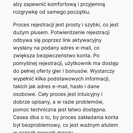
aby zapewnić komfortową i przyjemną
rozgrywkę od samego początku.
Proces rejestracji jest prosty i szybki, co jest
dużym plusem. Potwierdzenie rejestracji
odbywa się poprzez link aktywacyjny
wysłany na podany adres e-mail, co
zwiększa bezpieczeństwo konta. Po
pomyślnej rejestracji, użytkownik ma dostęp
do pełnej oferty gier i bonusów. Wystarczy
wypełnić kilka podstawowych informacji,
takich jak adres e-mail, hasło i dane
osobowe. Cały proces jest intuicyjny i
dobrze opisany, a w razie problemów,
pomoc techniczna jest łatwo dostępna.
Casea dba o to, by proces zakładania konta
był bezproblemowy, co jest ważnym atutem
w oczach nowych graczy.