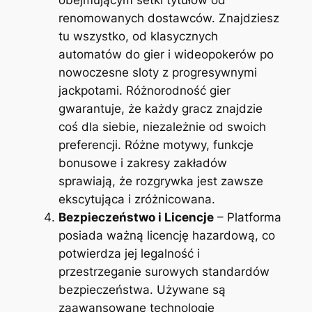
renomowanych dostawców. Znajdziesz
tu wszystko, od klasycznych
automatów do gier i wideopokerów po
nowoczesne sloty z progresywnymi
jackpotami. Różnorodność gier
gwarantuje, że każdy gracz znajdzie
coś dla siebie, niezależnie od swoich
preferencji. Różne motywy, funkcje
bonusowe i zakresy zakładów
sprawiają, że rozgrywka jest zawsze
ekscytująca i zróżnicowana.
Bezpieczeństwo i Licencje
– Platforma
posiada ważną licencję hazardową, co
potwierdza jej legalność i
przestrzeganie surowych standardów
bezpieczeństwa. Używane są
zaawansowane technologie