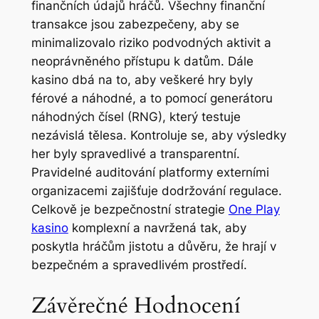
finančních údajů hráčů. Všechny finanční
transakce jsou zabezpečeny, aby se
minimalizovalo riziko podvodných aktivit a
neoprávněného přístupu k datům. Dále
kasino dbá na to, aby veškeré hry byly
férové a náhodné, a to pomocí generátoru
náhodných čísel (RNG), který testuje
nezávislá tělesa. Kontroluje se, aby výsledky
her byly spravedlivé a transparentní.
Pravidelné auditování platformy externími
organizacemi zajišťuje dodržování regulace.
Celkově je bezpečnostní strategie
One Play
kasino
komplexní a navržená tak, aby
poskytla hráčům jistotu a důvěru, že hrají v
bezpečném a spravedlivém prostředí.
Závěrečné Hodnocení