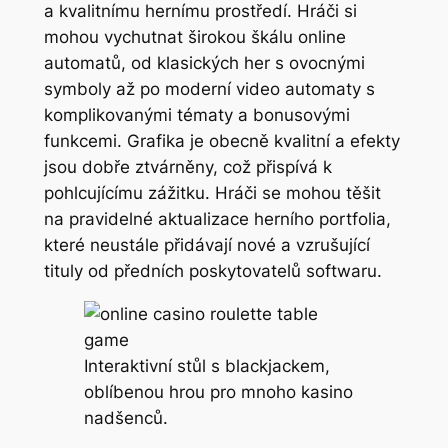
a kvalitnímu hernímu prostředí. Hráči si
mohou vychutnat širokou škálu online
automatů, od klasických her s ovocnými
symboly až po moderní video automaty s
komplikovanými tématy a bonusovými
funkcemi. Grafika je obecně kvalitní a efekty
jsou dobře ztvárněny, což přispívá k
pohlcujícímu zážitku. Hráči se mohou těšit
na pravidelné aktualizace herního portfolia,
které neustále přidávají nové a vzrušující
tituly od předních poskytovatelů softwaru.
Interaktivní stůl s blackjackem,
oblíbenou hrou pro mnoho kasino
nadšenců.