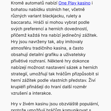
Kromě automatů nabízí
One Play kasino
i
bohatou nabídku stolních her, včetně
různých variant blackjacku, rulety a
baccaratu. Hráči si mohou vybrat podle
svých preferencí a herních dovedností,
přičemž každá hra nabízí jedinečný zážitek.
Hry jsou navrženy tak, aby imitovaly
atmosféru tradičního kasina, a často
obsahují detailní grafiku a uživatelsky
přívětivé rozhraní. Některé hry dokonce
nabízejí možnost nastavení sázek a herních
strategií, umožňují tak hráčům přizpůsobit si
herní zážitek podle vlastních představ. Živí
krupiéři přinášejí do hraní další rozměr
vzrušení a interakce.
Hry v živém kasinu jsou obzvláště populární,
protože umožňují hráčům komunikovat s