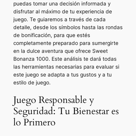
puedas tomar una decisión informada y
disfrutar al máximo de tu experiencia de
juego. Te guiaremos a través de cada
detalle, desde los símbolos hasta las rondas
de bonificación, para que estés
completamente preparado para sumergirte
en la dulce aventura que ofrece Sweet
Bonanza 1000. Este análisis te dará todas
las herramientas necesarias para evaluar si
este juego se adapta a tus gustos y a tu
estilo de juego.
Juego Responsable y
Seguridad: Tu Bienestar es
lo Primero