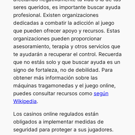
seres queridos, es importante buscar ayuda
profesional. Existen organizaciones
dedicadas a combatir la adicción al juego
que pueden ofrecer apoyo y recursos. Estas
organizaciones pueden proporcionar
asesoramiento, terapia y otros servicios que
te ayudarán a recuperar el control. Recuerda
que no estás solo y que buscar ayuda es un
signo de fortaleza, no de debilidad. Para
obtener más información sobre las
máquinas tragamonedas y el juego online,
puedes consultar recursos como
según
Wikipedia
.
Los casinos online regulados están
obligados a implementar medidas de
seguridad para proteger a sus jugadores.