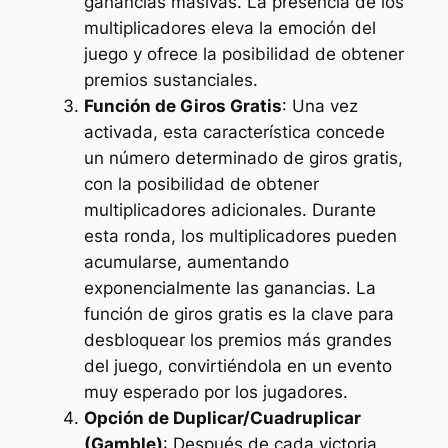
ganancias masivas. La presencia de los
multiplicadores eleva la emoción del
juego y ofrece la posibilidad de obtener
premios sustanciales.
Función de Giros Gratis
: Una vez
activada, esta característica concede
un número determinado de giros gratis,
con la posibilidad de obtener
multiplicadores adicionales. Durante
esta ronda, los multiplicadores pueden
acumularse, aumentando
exponencialmente las ganancias. La
función de giros gratis es la clave para
desbloquear los premios más grandes
del juego, convirtiéndola en un evento
muy esperado por los jugadores.
Opción de Duplicar/Cuadruplicar
(Gamble)
: Después de cada victoria,