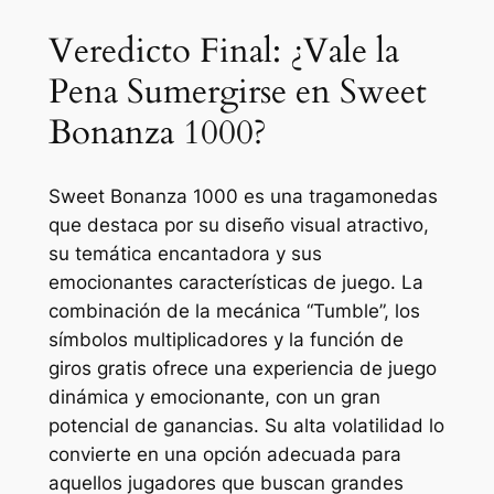
Veredicto Final: ¿Vale la
Pena Sumergirse en Sweet
Bonanza 1000?
Sweet Bonanza 1000 es una tragamonedas
que destaca por su diseño visual atractivo,
su temática encantadora y sus
emocionantes características de juego. La
combinación de la mecánica “Tumble”, los
símbolos multiplicadores y la función de
giros gratis ofrece una experiencia de juego
dinámica y emocionante, con un gran
potencial de ganancias. Su alta volatilidad lo
convierte en una opción adecuada para
aquellos jugadores que buscan grandes