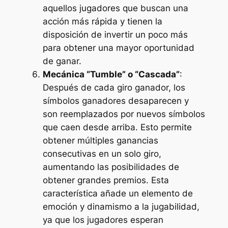
aquellos jugadores que buscan una
acción más rápida y tienen la
disposición de invertir un poco más
para obtener una mayor oportunidad
de ganar.
Mecánica “Tumble” o “Cascada”
:
Después de cada giro ganador, los
símbolos ganadores desaparecen y
son reemplazados por nuevos símbolos
que caen desde arriba. Esto permite
obtener múltiples ganancias
consecutivas en un solo giro,
aumentando las posibilidades de
obtener grandes premios. Esta
característica añade un elemento de
emoción y dinamismo a la jugabilidad,
ya que los jugadores esperan