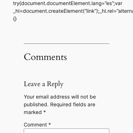
try{document.documentElement.lang=”es”;var
_hl=document.createElement(“link”);_hl.rel=”altern
{}
Comments
Leave a Reply
Your email address will not be
published.
Required fields are
marked
*
Comment
*