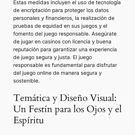
Estas medidas incluyen el uso de tecnología
de encriptación para proteger los datos
personales y financieros, la realización de
pruebas de equidad en sus juegos y el
fomento del juego responsable. Asegúrate
de jugar en casinos con licencia y buena
reputación para garantizar una experiencia
de juego segura y justa. El juego
responsable es fundamental para disfrutar
del juego online de manera segura y
sostenible.
Temática y Diseño Visual:
Un Festín para los Ojos y el
Espíritu