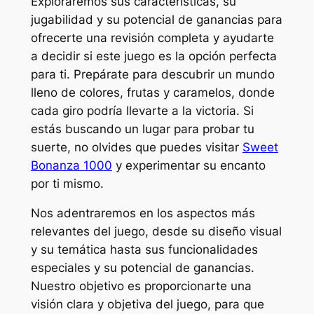
Exploraremos sus características, su
jugabilidad y su potencial de ganancias para
ofrecerte una revisión completa y ayudarte
a decidir si este juego es la opción perfecta
para ti. Prepárate para descubrir un mundo
lleno de colores, frutas y caramelos, donde
cada giro podría llevarte a la victoria. Si
estás buscando un lugar para probar tu
suerte, no olvides que puedes visitar
Sweet
Bonanza 1000
y experimentar su encanto
por ti mismo.
Nos adentraremos en los aspectos más
relevantes del juego, desde su diseño visual
y su temática hasta sus funcionalidades
especiales y su potencial de ganancias.
Nuestro objetivo es proporcionarte una
visión clara y objetiva del juego, para que