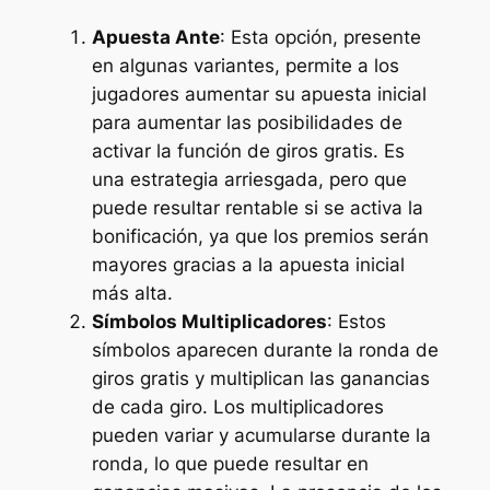
Apuesta Ante
: Esta opción, presente
en algunas variantes, permite a los
jugadores aumentar su apuesta inicial
para aumentar las posibilidades de
activar la función de giros gratis. Es
una estrategia arriesgada, pero que
puede resultar rentable si se activa la
bonificación, ya que los premios serán
mayores gracias a la apuesta inicial
más alta.
Símbolos Multiplicadores
: Estos
símbolos aparecen durante la ronda de
giros gratis y multiplican las ganancias
de cada giro. Los multiplicadores
pueden variar y acumularse durante la
ronda, lo que puede resultar en