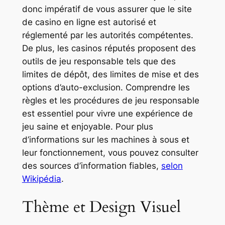
donc impératif de vous assurer que le site
de casino en ligne est autorisé et
réglementé par les autorités compétentes.
De plus, les casinos réputés proposent des
outils de jeu responsable tels que des
limites de dépôt, des limites de mise et des
options d’auto-exclusion. Comprendre les
règles et les procédures de jeu responsable
est essentiel pour vivre une expérience de
jeu saine et enjoyable. Pour plus
d’informations sur les machines à sous et
leur fonctionnement, vous pouvez consulter
des sources d’information fiables,
selon
Wikipédia
.
Thème et Design Visuel