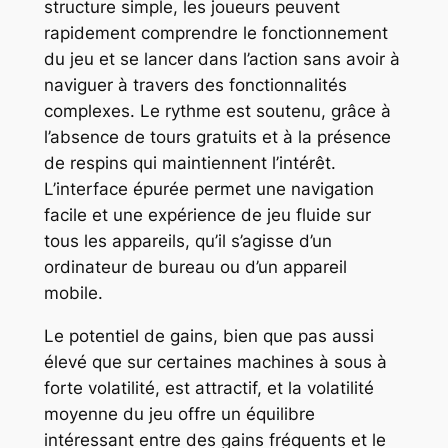
structure simple, les joueurs peuvent
rapidement comprendre le fonctionnement
du jeu et se lancer dans l’action sans avoir à
naviguer à travers des fonctionnalités
complexes. Le rythme est soutenu, grâce à
l’absence de tours gratuits et à la présence
de respins qui maintiennent l’intérêt.
L’interface épurée permet une navigation
facile et une expérience de jeu fluide sur
tous les appareils, qu’il s’agisse d’un
ordinateur de bureau ou d’un appareil
mobile.
Le potentiel de gains, bien que pas aussi
élevé que sur certaines machines à sous à
forte volatilité, est attractif, et la volatilité
moyenne du jeu offre un équilibre
intéressant entre des gains fréquents et le