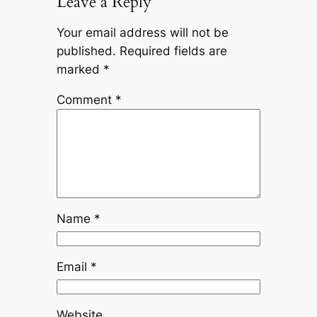
Leave a Reply
Your email address will not be
published.
Required fields are
marked
*
Comment
*
Name
*
Email
*
Website