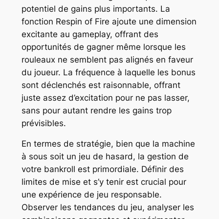
potentiel de gains plus importants. La
fonction Respin of Fire ajoute une dimension
excitante au gameplay, offrant des
opportunités de gagner même lorsque les
rouleaux ne semblent pas alignés en faveur
du joueur. La fréquence à laquelle les bonus
sont déclenchés est raisonnable, offrant
juste assez d’excitation pour ne pas lasser,
sans pour autant rendre les gains trop
prévisibles.
En termes de stratégie, bien que la machine
à sous soit un jeu de hasard, la gestion de
votre bankroll est primordiale. Définir des
limites de mise et s’y tenir est crucial pour
une expérience de jeu responsable.
Observer les tendances du jeu, analyser les