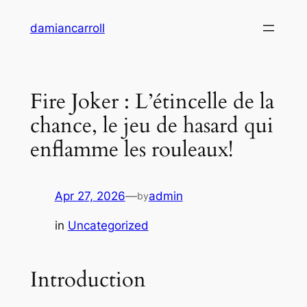
damiancarroll
Fire Joker : L’étincelle de la
chance, le jeu de hasard qui
enflamme les rouleaux!
Apr 27, 2026
—
admin
by
in
Uncategorized
Introduction