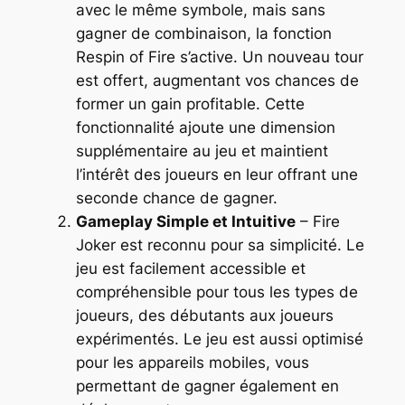
avec le même symbole, mais sans
gagner de combinaison, la fonction
Respin of Fire s’active. Un nouveau tour
est offert, augmentant vos chances de
former un gain profitable. Cette
fonctionnalité ajoute une dimension
supplémentaire au jeu et maintient
l’intérêt des joueurs en leur offrant une
seconde chance de gagner.
Gameplay Simple et Intuitive
– Fire
Joker est reconnu pour sa simplicité. Le
jeu est facilement accessible et
compréhensible pour tous les types de
joueurs, des débutants aux joueurs
expérimentés. Le jeu est aussi optimisé
pour les appareils mobiles, vous
permettant de gagner également en