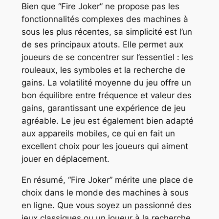
Bien que “Fire Joker” ne propose pas les
fonctionnalités complexes des machines à
sous les plus récentes, sa simplicité est l’un
de ses principaux atouts. Elle permet aux
joueurs de se concentrer sur l’essentiel : les
rouleaux, les symboles et la recherche de
gains. La volatilité moyenne du jeu offre un
bon équilibre entre fréquence et valeur des
gains, garantissant une expérience de jeu
agréable. Le jeu est également bien adapté
aux appareils mobiles, ce qui en fait un
excellent choix pour les joueurs qui aiment
jouer en déplacement.
En résumé, “Fire Joker” mérite une place de
choix dans le monde des machines à sous
en ligne. Que vous soyez un passionné des
jeux classiques ou un joueur à la recherche