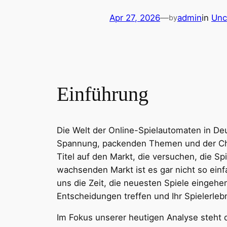
Apr 27, 2026
—
admin
in
Unc
by
Einführung
Die Welt der Online-Spielautomaten in De
Spannung, packenden Themen und der Chan
Titel auf den Markt, die versuchen, die S
wachsenden Markt ist es gar nicht so ein
uns die Zeit, die neuesten Spiele eingehe
Entscheidungen treffen und Ihr Spielerleb
Im Fokus unserer heutigen Analyse steht d