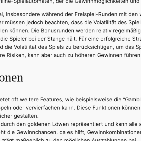
Online-Spielautomaten, der die Gewinnmöglichkeiten und
l, insbesondere während der Freispiel-Runden mit den w
r müssen jedoch beachten, dass die Volatilität des Spie
allen können. Die Bonusrunden werden relativ regelmäßi
e Spieler bei der Stange hält. Für eine erfolgreiche Str
die Volatilität des Spiels zu berücksichtigen, um das Sp
ere Risiken, kann aber auch zu höheren Gewinnen führen
ionen
etet oft weitere Features, wie beispielsweise die “Gambl
peln oder vervierfachen kann. Diese Funktionen können
cher gestalten.
durch den goldenen Löwen repräsentiert und kann alle
öht die Gewinnchancen, da es hilft, Gewinnkombinatione
und trägt maßgeblich zu den möglichen Auszahlungen bei.