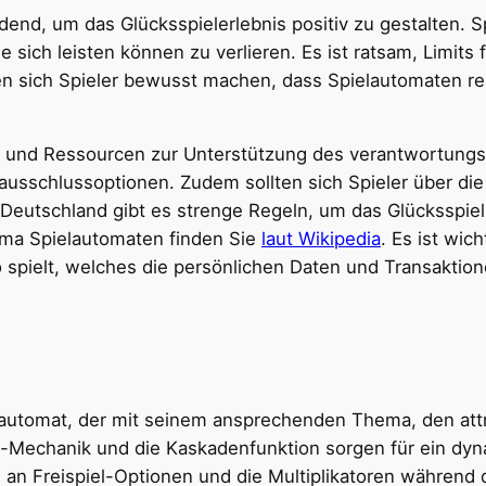
end, um das Glücksspielerlebnis positiv zu gestalten. Sp
e sich leisten können zu verlieren. Es ist ratsam, Limits
en sich Spieler bewusst machen, dass Spielautomaten rei
 und Ressourcen zur Unterstützung des verantwortungsv
stausschlussoptionen. Zudem sollten sich Spieler über di
 Deutschland gibt es strenge Regeln, um das Glücksspiel 
ma Spielautomaten finden Sie
laut Wikipedia
. Es ist wic
o spielt, welches die persönlichen Daten und Transaktion
elautomat, der mit seinem ansprechenden Thema, den at
-Mechanik und die Kaskadenfunktion sorgen für ein dy
an Freispiel-Optionen und die Multiplikatoren während d