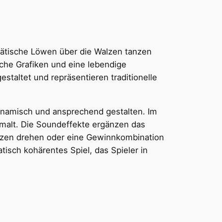
tätische Löwen über die Walzen tanzen
iche Grafiken und eine lebendige
staltet und repräsentieren traditionelle
dynamisch und ansprechend gestalten. Im
rmalt. Die Soundeffekte ergänzen das
lzen drehen oder eine Gewinnkombination
tisch kohärentes Spiel, das Spieler in