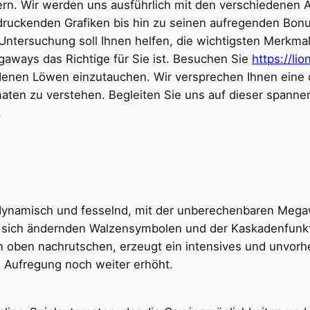
ern. Wir werden uns ausführlich mit den verschiedenen 
uckenden Grafiken bis hin zu seinen aufregenden Bonu
Untersuchung soll Ihnen helfen, die wichtigsten Merkmal
gaways das Richtige für Sie ist. Besuchen Sie
https://l
ldenen Löwen einzutauchen. Wir versprechen Ihnen eine de
tomaten zu verstehen. Begleiten Sie uns auf dieser span
.
ynamisch und fesselnd, mit der unberechenbaren Megaw
n sich ändernden Walzensymbolen und der Kaskadenfunk
oben nachrutschen, erzeugt ein intensives und unvorhe
 Aufregung noch weiter erhöht.