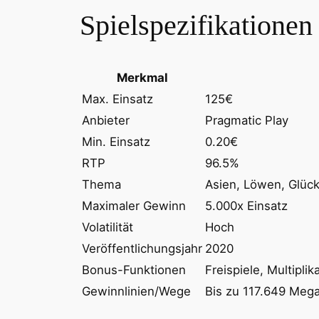
Spielspezifikationen
Merkmal
Max. Einsatz
125€
Anbieter
Pragmatic Play
Min. Einsatz
0.20€
RTP
96.5%
Thema
Asien, Löwen, Glüc
Maximaler Gewinn
5.000x Einsatz
Volatilität
Hoch
Veröffentlichungsjahr
2020
Bonus-Funktionen
Freispiele, Multipl
Gewinnlinien/Wege
Bis zu 117.649 Meg