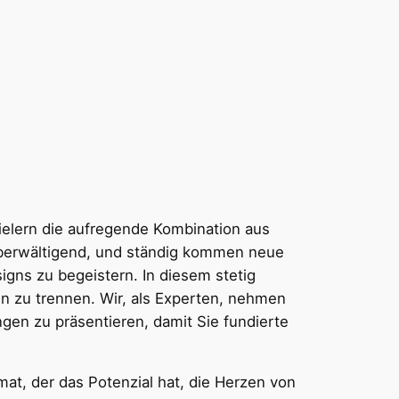
ielern die aufregende Kombination aus
überwältigend, und ständig kommen neue
igns zu begeistern. In diesem stetig
n zu trennen. Wir, als Experten, nehmen
ngen zu präsentieren, damit Sie fundierte
at, der das Potenzial hat, die Herzen von