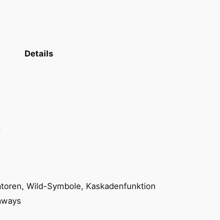
Details
k
ikatoren, Wild-Symbole, Kaskadenfunktion
aways